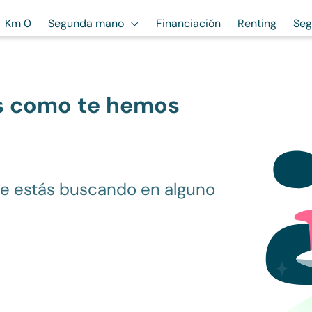
Km 0
Segunda mano
Financiación
Renting
Seg
s como te hemos
ue estás buscando en alguno