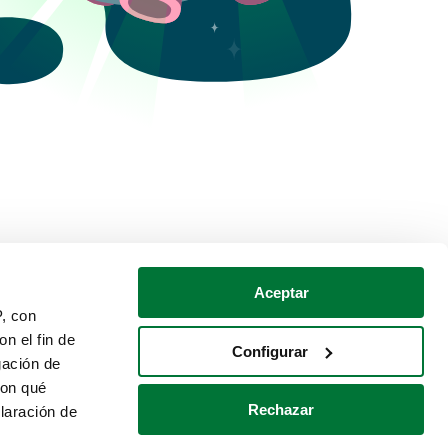
Aceptar
P, con
n el fin de
Configurar
gación de
con qué
Rechazar
laración de