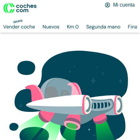
Mi cuenta
GRATIS
Vender coche
Nuevos
Km 0
Segunda mano
Finan