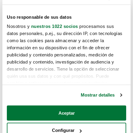
Uso responsable de sus datos
Nosotros y
nuestros 1022 socios
procesamos sus
datos personales, p.ej., su dirección IP, con tecnologías
como las cookies para almacenar y acceder la
información en su dispositivo con el fin de ofrecer
publicidad y contenido personalizados, medición de
publicidad y contenido, investigación de audiencia y
desarrollo de servicios. Tiene la opción de seleccionar
quién usa sus datos y con qué propósitos. Puede
cambiar o retirar su consentimiento en cualquier
momento desde la Declaración de cookies o clicando en
Mostrar detalles
el Menú de consentimiento.
Si lo permite, también quisiéramos:
Aceptar
Recopilar información sobre su ubicación geográfica
que puede tener una precisión de varios metros
Configurar