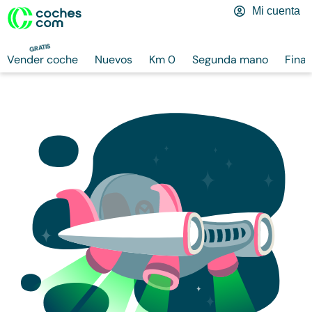
Mi cuenta
GRATIS
Vender coche
Nuevos
Km 0
Segunda mano
Finan