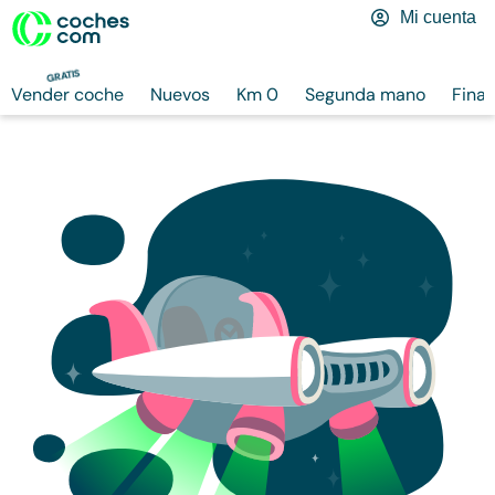
Mi cuenta
GRATIS
Vender coche
Nuevos
Km 0
Segunda mano
Finan