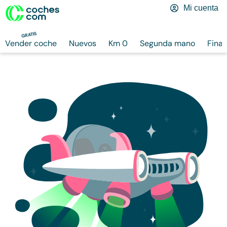
Mi cuenta
GRATIS
Vender coche
Nuevos
Km 0
Segunda mano
Finan