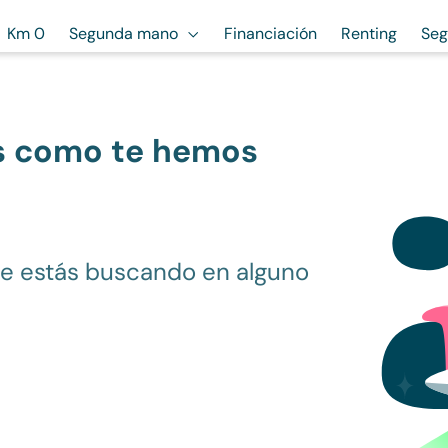
Km 0
Segunda mano
Financiación
Renting
Seg
s como te hemos
ue estás buscando en alguno