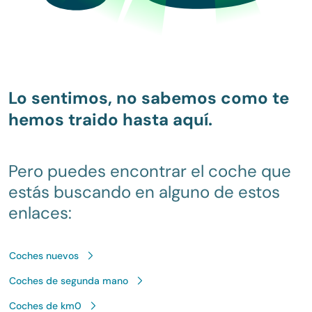
Lo sentimos, no sabemos como te
hemos traido hasta aquí.
Pero puedes encontrar el coche que
estás buscando en alguno de estos
enlaces:
Coches nuevos
Coches de segunda mano
Coches de km0