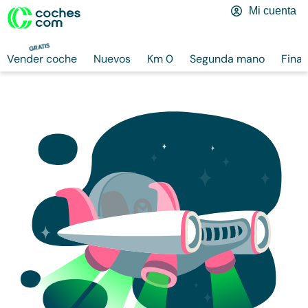
Mi cuenta
GRATIS
Vender coche
Nuevos
Km 0
Segunda mano
Finan