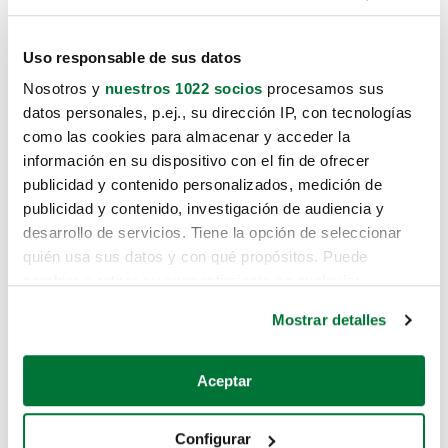
Uso responsable de sus datos
Nosotros y
nuestros 1022 socios
procesamos sus
datos personales, p.ej., su dirección IP, con tecnologías
como las cookies para almacenar y acceder la
información en su dispositivo con el fin de ofrecer
publicidad y contenido personalizados, medición de
publicidad y contenido, investigación de audiencia y
desarrollo de servicios. Tiene la opción de seleccionar
quién usa sus datos y con qué propósitos. Puede
cambiar o retirar su consentimiento en cualquier
momento desde la Declaración de cookies o clicando en
Mostrar detalles
el Menú de consentimiento.
Si lo permite, también quisiéramos:
Aceptar
Recopilar información sobre su ubicación geográfica
que puede tener una precisión de varios metros
Configurar