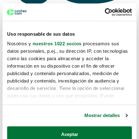
Uso responsable de sus datos
Lo sentimos, no sabemos como te
Nosotros y
nuestros 1022 socios
procesamos sus
hemos traido hasta aquí.
datos personales, p.ej., su dirección IP, con tecnologías
como las cookies para almacenar y acceder la
información en su dispositivo con el fin de ofrecer
publicidad y contenido personalizados, medición de
Pero puedes encontrar el coche que
publicidad y contenido, investigación de audiencia y
estás buscando en alguno de estos
desarrollo de servicios. Tiene la opción de seleccionar
enlaces:
quién usa sus datos y con qué propósitos. Puede
cambiar o retirar su consentimiento en cualquier
momento desde la Declaración de cookies o clicando en
Coches nuevos
Mostrar detalles
el Menú de consentimiento.
Coches de segunda mano
Si lo permite, también quisiéramos:
Aceptar
Coches de km0