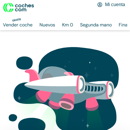
Mi cuenta
GRATIS
Vender coche
Nuevos
Km 0
Segunda mano
Finan