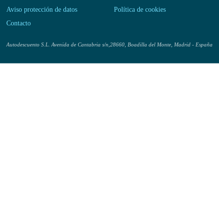
Aviso protección de datos
Política de cookies
Contacto
Autodescuento S.L. Avenida de Cantabria s/n,28660, Boadilla del Monte, Madrid - España