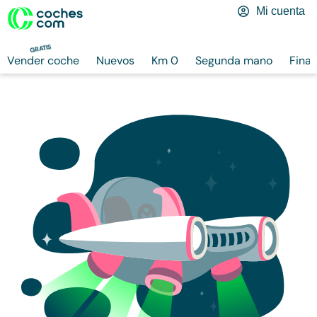
Mi cuenta
GRATIS
Vender coche
Nuevos
Km 0
Segunda mano
Finan