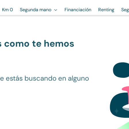
Km 0
Segunda mano
Financiación
Renting
Seg
s como te hemos
ue estás buscando en alguno