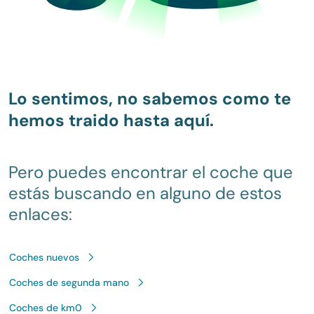
Lo sentimos, no sabemos como te
hemos traido hasta aquí.
Pero puedes encontrar el coche que
estás buscando en alguno de estos
enlaces:
Coches nuevos
Coches de segunda mano
Coches de km0