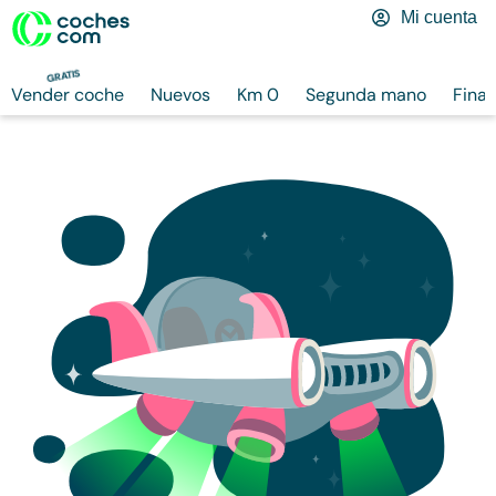
Mi cuenta
GRATIS
Vender coche
Nuevos
Km 0
Segunda mano
Finan