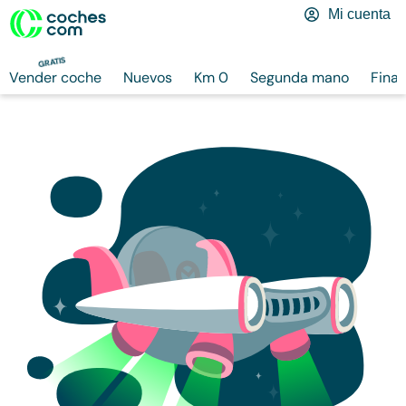
Mi cuenta
GRATIS
Vender coche
Nuevos
Km 0
Segunda mano
Finan