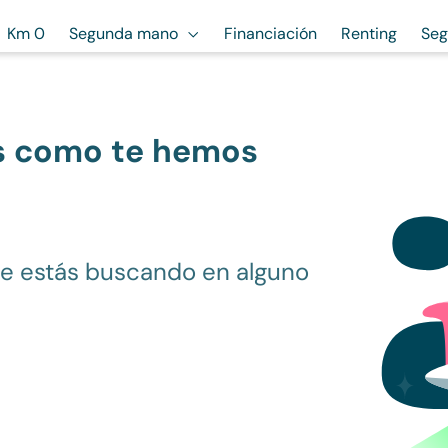
Km 0
Segunda mano
Financiación
Renting
Seg
s como te hemos
ue estás buscando en alguno