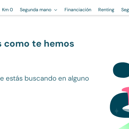
Km 0
Segunda mano
Financiación
Renting
Seg
s como te hemos
ue estás buscando en alguno