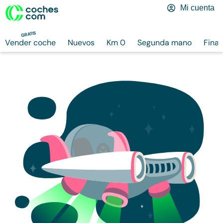
Mi cuenta
GRATIS
Vender coche
Nuevos
Km 0
Segunda mano
Finan