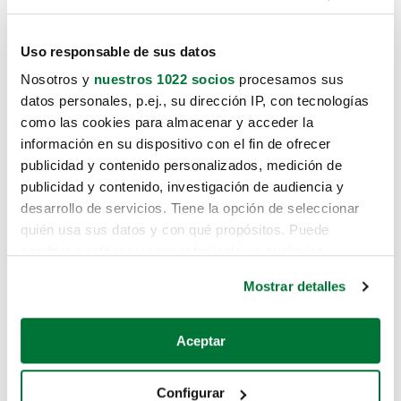
Uso responsable de sus datos
Nosotros y
nuestros 1022 socios
procesamos sus
datos personales, p.ej., su dirección IP, con tecnologías
como las cookies para almacenar y acceder la
información en su dispositivo con el fin de ofrecer
publicidad y contenido personalizados, medición de
publicidad y contenido, investigación de audiencia y
desarrollo de servicios. Tiene la opción de seleccionar
quién usa sus datos y con qué propósitos. Puede
cambiar o retirar su consentimiento en cualquier
momento desde la Declaración de cookies o clicando en
Mostrar detalles
el Menú de consentimiento.
Si lo permite, también quisiéramos:
Aceptar
Recopilar información sobre su ubicación geográfica
que puede tener una precisión de varios metros
Configurar