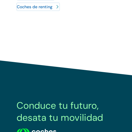
Coches de renting