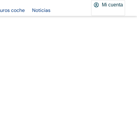
Mi cuenta
uros coche
Noticias