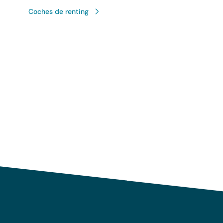
Coches de renting