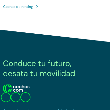
Coches de renting
Conduce tu futuro,
desata tu movilidad