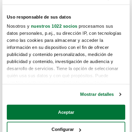
Uso responsable de sus datos
Nosotros y
nuestros 1022 socios
procesamos sus
datos personales, p.ej., su dirección IP, con tecnologías
como las cookies para almacenar y acceder la
información en su dispositivo con el fin de ofrecer
publicidad y contenido personalizados, medición de
publicidad y contenido, investigación de audiencia y
desarrollo de servicios. Tiene la opción de seleccionar
quién usa sus datos y con qué propósitos. Puede
cambiar o retirar su consentimiento en cualquier
momento desde la Declaración de cookies o clicando en
Mostrar detalles
el Menú de consentimiento.
Si lo permite, también quisiéramos:
Aceptar
Recopilar información sobre su ubicación geográfica
que puede tener una precisión de varios metros
Configurar