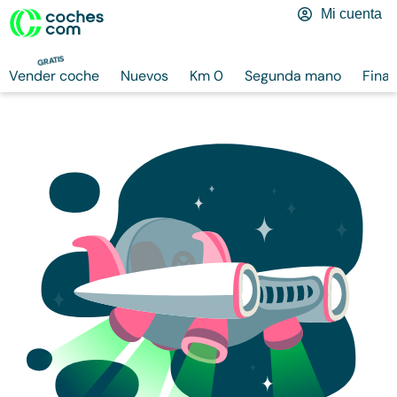
Mi cuenta
GRATIS
Vender coche
Nuevos
Km 0
Segunda mano
Finan