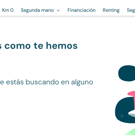
Km 0
Segunda mano
Financiación
Renting
Seg
s como te hemos
ue estás buscando en alguno