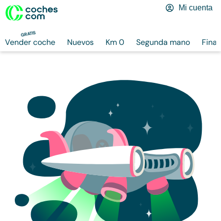
Mi cuenta
GRATIS
Vender coche
Nuevos
Km 0
Segunda mano
Finan