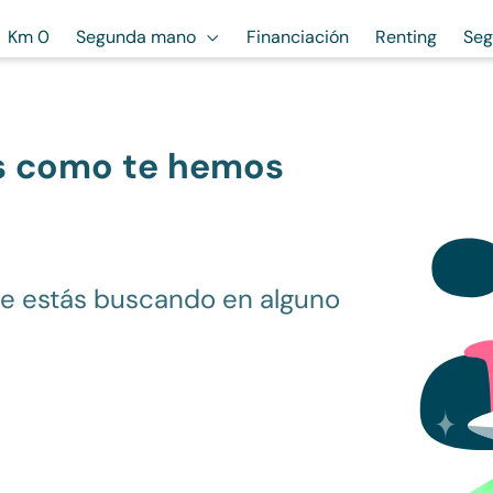
Km 0
Segunda mano
Financiación
Renting
Seg
s como te hemos
ue estás buscando en alguno