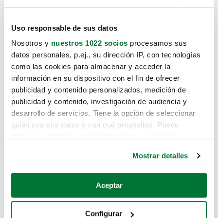
Uso responsable de sus datos
Nosotros y
nuestros 1022 socios
procesamos sus
datos personales, p.ej., su dirección IP, con tecnologías
como las cookies para almacenar y acceder la
información en su dispositivo con el fin de ofrecer
publicidad y contenido personalizados, medición de
publicidad y contenido, investigación de audiencia y
desarrollo de servicios. Tiene la opción de seleccionar
quién usa sus datos y con qué propósitos. Puede
cambiar o retirar su consentimiento en cualquier
momento desde la Declaración de cookies o clicando en
Mostrar detalles
el Menú de consentimiento.
Si lo permite, también quisiéramos:
Aceptar
Recopilar información sobre su ubicación geográfica
que puede tener una precisión de varios metros
Configurar