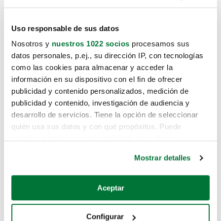
Uso responsable de sus datos
Nosotros y
nuestros 1022 socios
procesamos sus
datos personales, p.ej., su dirección IP, con tecnologías
como las cookies para almacenar y acceder la
información en su dispositivo con el fin de ofrecer
publicidad y contenido personalizados, medición de
publicidad y contenido, investigación de audiencia y
desarrollo de servicios. Tiene la opción de seleccionar
quién usa sus datos y con qué propósitos. Puede
cambiar o retirar su consentimiento en cualquier
momento desde la Declaración de cookies o clicando en
Mostrar detalles
el Menú de consentimiento.
Si lo permite, también quisiéramos:
Aceptar
Recopilar información sobre su ubicación geográfica
que puede tener una precisión de varios metros
Configurar