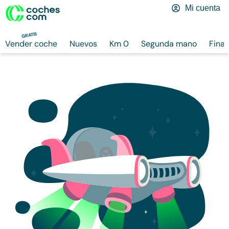
Mi cuenta
GRATIS
Vender coche
Nuevos
Km 0
Segunda mano
Finan