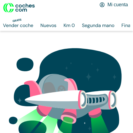
Mi cuenta
GRATIS
Vender coche
Nuevos
Km 0
Segunda mano
Finan