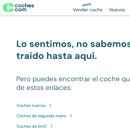
GRATIS
Vender coche
Nuevos
Lo sentimos, no sabemo
traido hasta aquí.
Pero puedes encontrar el coche q
de estos enlaces:
Coches nuevos
Coches de segunda mano
Coches de km0