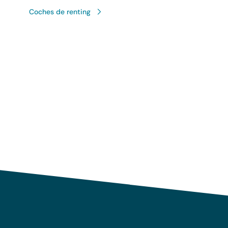
Coches de renting