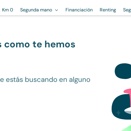
Km 0
Segunda mano
Financiación
Renting
Seg
s como te hemos
ue estás buscando en alguno