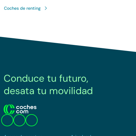
Coches de renting
Conduce tu futuro,
desata tu movilidad