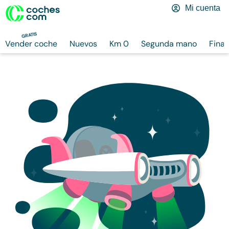
Mi cuenta
GRATIS
Vender coche
Nuevos
Km 0
Segunda mano
Finan