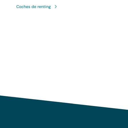
Coches de renting