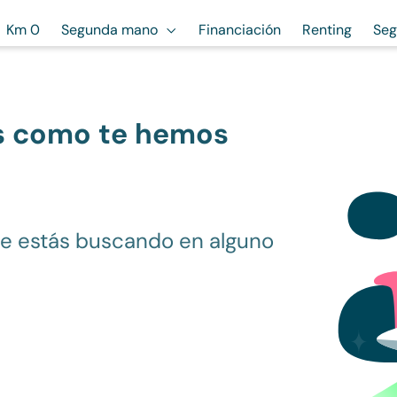
Km 0
Segunda mano
Financiación
Renting
Seg
s como te hemos
ue estás buscando en alguno