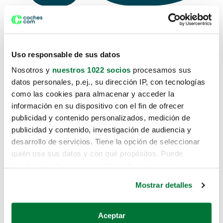
Uso responsable de sus datos
Lo sentimos, no sabemos como te
Nosotros y
nuestros 1022 socios
procesamos sus
hemos traido hasta aquí.
datos personales, p.ej., su dirección IP, con tecnologías
como las cookies para almacenar y acceder la
información en su dispositivo con el fin de ofrecer
publicidad y contenido personalizados, medición de
Pero puedes encontrar el coche que
publicidad y contenido, investigación de audiencia y
estás buscando en alguno de estos
desarrollo de servicios. Tiene la opción de seleccionar
enlaces:
quién usa sus datos y con qué propósitos. Puede
cambiar o retirar su consentimiento en cualquier
momento desde la Declaración de cookies o clicando en
Coches nuevos
Mostrar detalles
el Menú de consentimiento.
Coches de segunda mano
Si lo permite, también quisiéramos:
Aceptar
Coches de km0