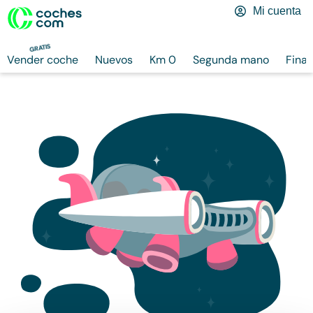
Mi cuenta
GRATIS
Vender coche
Nuevos
Km 0
Segunda mano
Finan