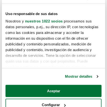
Uso responsable de sus datos
Nosotros y
nuestros 1022 socios
procesamos sus
datos personales, p.ej., su dirección IP, con tecnologías
como las cookies para almacenar y acceder la
información en su dispositivo con el fin de ofrecer
publicidad y contenido personalizados, medición de
publicidad y contenido, investigación de audiencia y
desarrollo de servicios. Tiene la opción de seleccionar
quién usa sus datos y con qué propósitos. Puede
cambiar o retirar su consentimiento en cualquier
momento desde la Declaración de cookies o clicando en
Mostrar detalles
el Menú de consentimiento.
Si lo permite, también quisiéramos:
Aceptar
Recopilar información sobre su ubicación geográfica
que puede tener una precisión de varios metros
Configurar