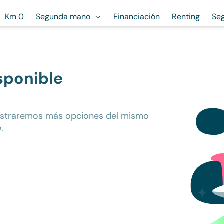
Km 0
Segunda mano
Financiación
Renting
Se
sponible
ostraremos más opciones del mismo
.