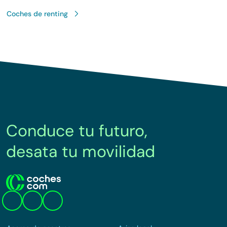
Coches de renting
Conduce tu futuro,
desata tu movilidad