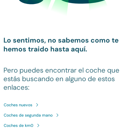
Lo sentimos, no sabemos como te
hemos traido hasta aquí.
Pero puedes encontrar el coche que
estás buscando en alguno de estos
enlaces:
Coches nuevos
Coches de segunda mano
Coches de km0