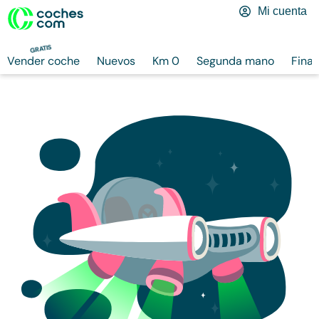
Mi cuenta
GRATIS
Vender coche
Nuevos
Km 0
Segunda mano
Finan