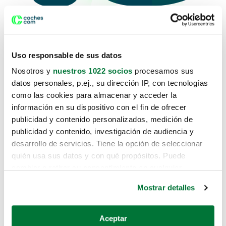
Uso responsable de sus datos
Lo sentimos, no sabemos como te
Nosotros y
nuestros 1022 socios
procesamos sus
hemos traido hasta aquí.
datos personales, p.ej., su dirección IP, con tecnologías
como las cookies para almacenar y acceder la
información en su dispositivo con el fin de ofrecer
publicidad y contenido personalizados, medición de
Pero puedes encontrar el coche que
publicidad y contenido, investigación de audiencia y
estás buscando en alguno de estos
desarrollo de servicios. Tiene la opción de seleccionar
enlaces:
quién usa sus datos y con qué propósitos. Puede
cambiar o retirar su consentimiento en cualquier
momento desde la Declaración de cookies o clicando en
Coches nuevos
Mostrar detalles
el Menú de consentimiento.
Coches de segunda mano
Si lo permite, también quisiéramos:
Aceptar
Coches de km0