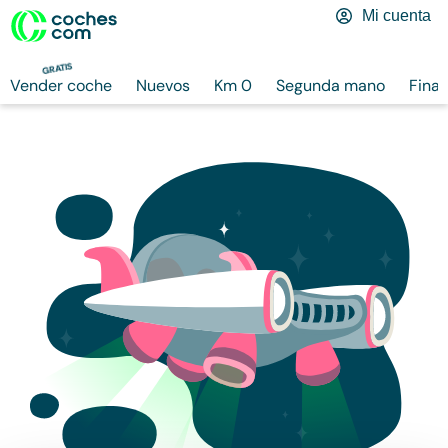
Mi cuenta
GRATIS
Vender coche
Nuevos
Km 0
Segunda mano
Finan