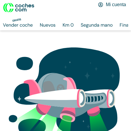
Mi cuenta
GRATIS
Vender coche
Nuevos
Km 0
Segunda mano
Finan