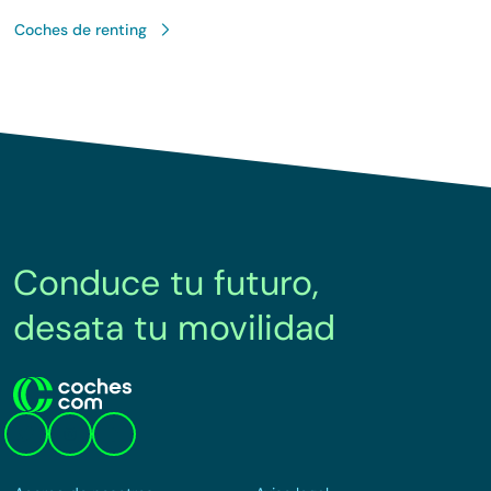
Coches de renting
Conduce tu futuro,
desata tu movilidad