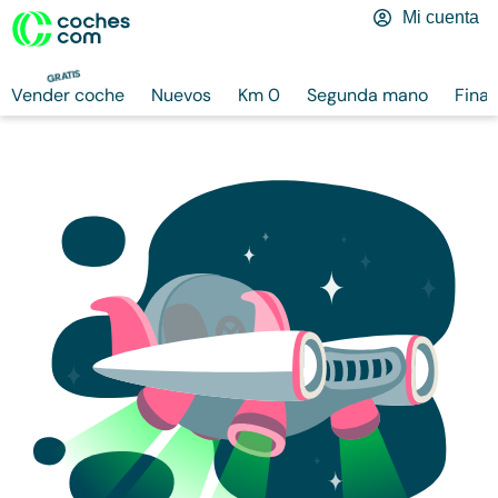
Mi cuenta
GRATIS
Vender coche
Nuevos
Km 0
Segunda mano
Finan