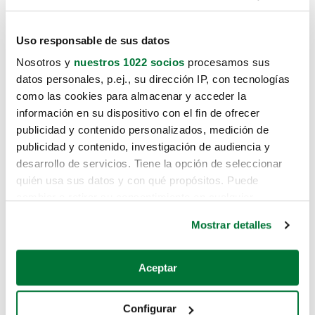
Uso responsable de sus datos
Nosotros y
nuestros 1022 socios
procesamos sus
datos personales, p.ej., su dirección IP, con tecnologías
como las cookies para almacenar y acceder la
información en su dispositivo con el fin de ofrecer
publicidad y contenido personalizados, medición de
publicidad y contenido, investigación de audiencia y
desarrollo de servicios. Tiene la opción de seleccionar
quién usa sus datos y con qué propósitos. Puede
cambiar o retirar su consentimiento en cualquier
momento desde la Declaración de cookies o clicando en
Mostrar detalles
el Menú de consentimiento.
Si lo permite, también quisiéramos:
Aceptar
Recopilar información sobre su ubicación geográfica
que puede tener una precisión de varios metros
Configurar