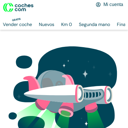
Mi cuenta
GRATIS
Vender coche
Nuevos
Km 0
Segunda mano
Finan