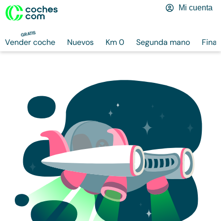
Mi cuenta
GRATIS
Vender coche
Nuevos
Km 0
Segunda mano
Finan