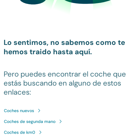
Lo sentimos, no sabemos como te
hemos traido hasta aquí.
Pero puedes encontrar el coche que
estás buscando en alguno de estos
enlaces:
Coches nuevos
Coches de segunda mano
Coches de km0