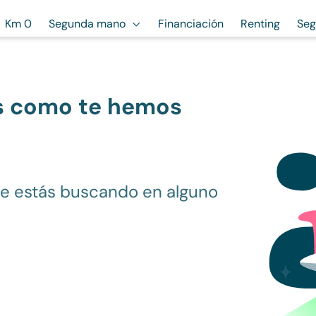
Km 0
Segunda mano
Financiación
Renting
Seg
s como te hemos
ue estás buscando en alguno